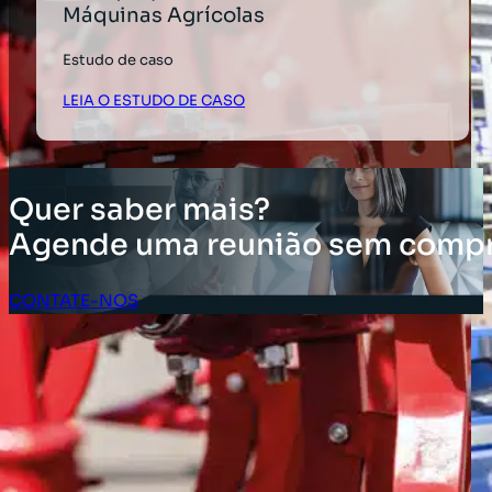
Máquinas Agrícolas
Estudo de caso
LEIA O ESTUDO DE CASO
Quer saber mais?
Agende uma reunião sem comp
CONTATE-NOS
Acesso do Cliente
SOLUÇÕES
Soluções de inventário
Solução de Software Enterprise