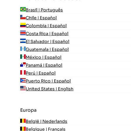
Brasil | Português
Chile | Español
Colombia | Español
Costa Rica | Español
El Salvador | Español
Guatemala | Español
México | Español
Panamá | Español
Perú | Español
Puerto Rico | Español
United States | English
Europa
België | Nederlands
Belgique | Français