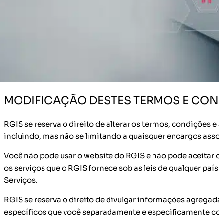
O site RGIS, LLC e Afiliadas RGIS (“RGIS”) é composto de
Site RGIS” será definido aqui para incluir www.rgis.com e
exclusivamente, pelo RGIS (“Serviços”), principalmente, a
O Website RGIS é oferecido a você condicionado à sua ac
avisos contidos neste documento. Seu uso do website RGI
termos, condições e avisos.
MODIFICAÇÃO DESTES TERMOS E CON
RGIS se reserva o direito de alterar os termos, condições e
incluindo, mas não se limitando a quaisquer encargos ass
Você não pode usar o website do RGIS e não pode aceitar 
os serviços que o RGIS fornece sob as leis de qualquer país
Serviços.
RGIS se reserva o direito de divulgar informações agregad
específicos que você separadamente e especificamente co