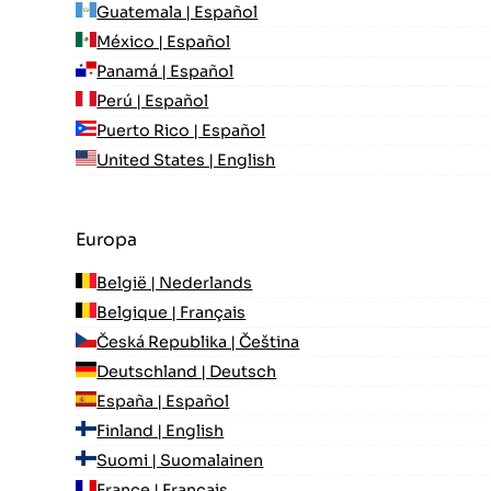
Guatemala | Español
México | Español
Panamá | Español
Perú | Español
Puerto Rico | Español
United States | English
Europa
België | Nederlands
Belgique | Français
Česká Republika | Čeština
Deutschland | Deutsch
España | Español
Finland | English
Suomi | Suomalainen
France | Français