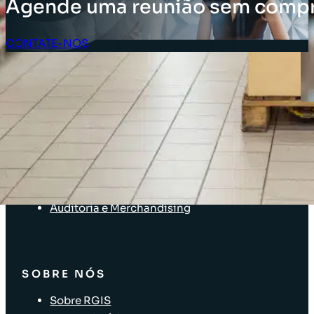
Agende uma reunião sem comp
CONTATE-NOS
Acesso do Cliente
SOLUÇÕES
Soluções de inventário
Solução de Software Enterprise
Soluções para a cadeia de suprimentos
Identificação de Ativos
Auditoria e Merchandising
SOBRE NÓS
Sobre RGIS