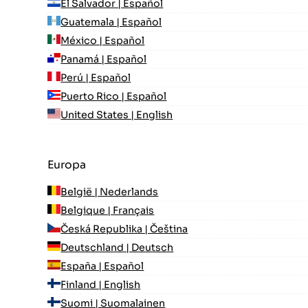
El Salvador | Español
Guatemala | Español
México | Español
Panamá | Español
Perú | Español
Puerto Rico | Español
United States | English
Europa
België | Nederlands
Belgique | Français
Česká Republika | Čeština
Deutschland | Deutsch
España | Español
Finland | English
Suomi | Suomalainen