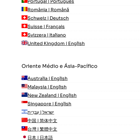
Portugal | Português
România | Română
Schweiz | Deutsch
Suisse | Français
Svizzera | Italiano
United Kingdom | English
Oriente Médio e Ásia-Pacífico
Australia | English
Malaysia | English
New Zealand | English
Singapore | English
ישראל | עִברִית
中国 | 简体中文
台灣 | 繁體中文
日本 | 日本語