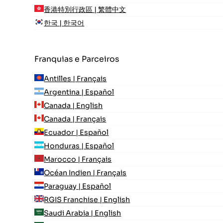
香港特別行政區 | 繁體中文
한국 | 한국어
Franquias e Parceiros
Antilles | Français
Argentina | Español
Canada | English
Canada | Français
Ecuador | Español
Honduras | Español
Marocco | Français
Océan Indien | Français
Paraguay | Español
RGIS Franchise | English
Saudi Arabia | English