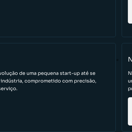
N
evolução de uma pequena start-up até se
N
na indústria, comprometido com precisão,
u
serviço.
p