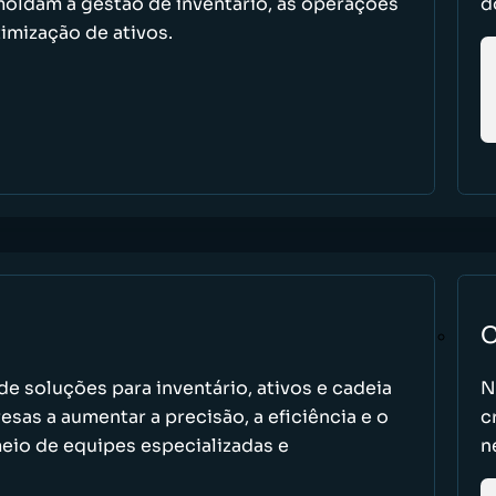
oldam a gestão de inventário, as operações
d
imização de ativos.
C
e soluções para inventário, ativos e cadeia
N
as a aumentar a precisão, a eficiência e o
c
io de equipes especializadas e
n