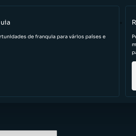
uia
R
tunidades de franquia para vários países e
P
m
p